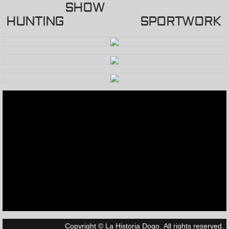
SHOW
HUNTING SPORTWORK
Chapeca
Rastra
Calista
Quiquita
Our Bloodline
Videos
Hunting
Puppies
Copyright © La Historia Dogo. All rights reserved.