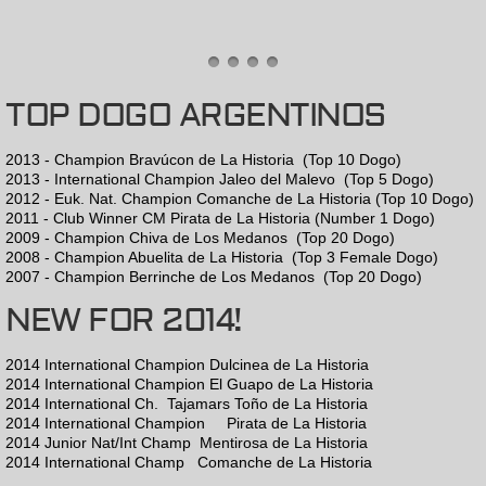
Don Quijote
Suavemente
TOP DOGO ARGENTINOS
Stud Service
2013 - Champion Bravúcon de La Historia (Top 10 Dogo)
2013 - International Champion Jaleo del Malevo (Top 5 Dogo)
2012 - Euk. Nat. Champion Comanche de La Historia (Top 10 Dogo)
Females
2011 - Club Winner CM Pirata de La Historia (Number 1 Dogo)
2009 - Champion Chiva de Los Medanos (Top 20 Dogo)
Pirata
2008 - Champion Abuelita de La Historia (Top 3 Female Dogo)
2007 - Champion Berrinche de Los Medanos (Top 20 Dogo)
NEW FOR 2014!
Bandolera
2014 International Champion Dulcinea de La Historia
Mentirosa
2014 International Champion El Guapo de La Historia
2014 International Ch. Tajamars Toño de La Historia
Dulcinea
2014 International Champion Pirata de La Historia
2014 Junior Nat/Int Champ Mentirosa de La Historia
2014 International Champ Comanche de La Historia
Vida Loca